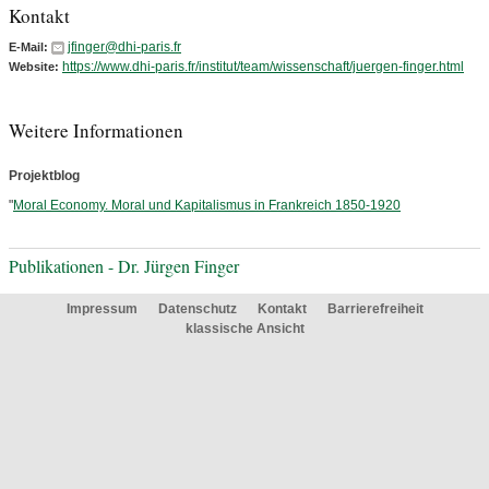
Kontakt
jfinger@dhi-paris.fr
E-Mail:
https://www.dhi-paris.fr/institut/team/wissenschaft/juergen-finger.html
Website:
Weitere Informationen
Projektblog
"
Moral Economy. Moral und Kapitalismus in Frankreich 1850-1920
Publikationen - Dr. Jürgen Finger
Impressum
Datenschutz
Kontakt
Barrierefreiheit
klassische Ansicht