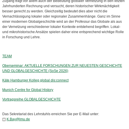
Zugang trägt vor allem auch der Bedeutung globaler Vernetzung in den letzten
Jahrhunderten Rechnung und versucht, deren historischer Wirkmächtigkeit
besser gerecht zu werden. Gleichzeitig bedeutet dies aber nicht die
Vernachlässigung lokaler oder regionaler Zusammenhänge. Ganz im Sinne
einer modernen Globalgeschichte wird an der Professur das Globale als aus
der Vernetzung verschiedener lokaler Kontexte entstehend begriffen. Lokal-
und mikrohistorische Ansätze spielen daher eine entsprechend wichtige Rolle
in Forschung und Lehre.
TEAM
Oberseminar: AKTUELLE FORSCHUNGEN ZUR NEUESTEN GESCHICHTE
UND GLOBALGESCHICHTE (SoSe 2026)
Käte Hamburger Kolleg global dis:connect
Munich Centre for Global History
Vortragsreihe GLOBALGESCHICHTE
Das Sekretariat des Lehrstuhls erreichen Sie per E-Mail unter:
K.Bay@lmu.de