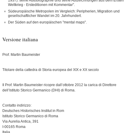
1937): seine Autobiographie und seine Aufzeichnungen aus dem Ersten
Weltkrieg - Ersteditionen mit Kommentar".
Südeuropäische Metropolen im Vergleich: Peripherien, Migration und
gesellschaftlicher Wandel im 20. Jahrhundert.
Der Süden auf den europäischen "mental maps".
Versione italiana
Prof. Martin Baumeister
Titolare della cattedra di Storia europea del XIX e XX secolo
Il Prof. Martin Baumeister ricopre dall‛ottobre 2012 la carica di Direttore
dell‛Istituto Storico Germanico (DHI) di Roma.
Contatto indirizzo:
Deutsches Historisches Institut in Rom
Istituto Storico Germanico di Roma
Via Aurelia Antica, 391
I-00165 Roma
Italia