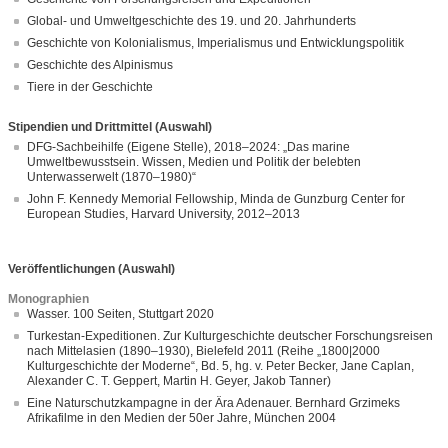
Global- und Umweltgeschichte des 19. und 20. Jahrhunderts
Geschichte von Kolonialismus, Imperialismus und Entwicklungspolitik
Geschichte des Alpinismus
Tiere in der Geschichte
Stipendien und Drittmittel (Auswahl)
DFG-Sachbeihilfe (Eigene Stelle), 2018–2024: „Das marine
Umweltbewusstsein. Wissen, Medien und Politik der belebten
Unterwasserwelt (1870–1980)“
John F. Kennedy Memorial Fellowship, Minda de Gunzburg Center for
European Studies, Harvard University, 2012–2013
Veröffentlichungen (Auswahl)
Monographien
Wasser. 100 Seiten, Stuttgart 2020
Turkestan-Expeditionen. Zur Kulturgeschichte deutscher Forschungsreisen
nach Mittelasien (1890–1930), Bielefeld 2011 (Reihe „1800|2000
Kulturgeschichte der Moderne“, Bd. 5, hg. v. Peter Becker, Jane Caplan,
Alexander C. T. Geppert, Martin H. Geyer, Jakob Tanner)
Eine Naturschutzkampagne in der Ära Adenauer. Bernhard Grzimeks
Afrikafilme in den Medien der 50er Jahre, München 2004