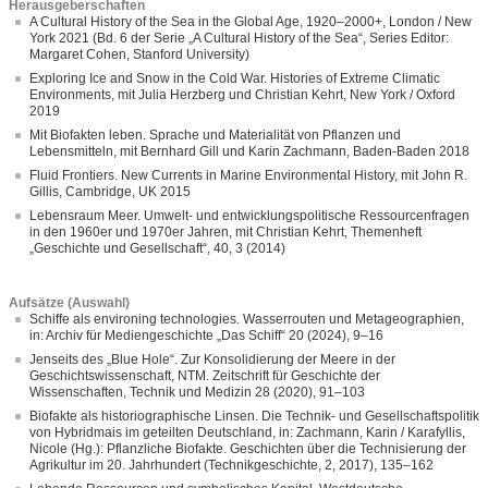
Herausgeberschaften
A Cultural History of the Sea in the Global Age, 1920–2000+, London / New
York 2021 (Bd. 6 der Serie „A Cultural History of the Sea“, Series Editor:
Margaret Cohen, Stanford University)
Exploring Ice and Snow in the Cold War. Histories of Extreme Climatic
Environments, mit Julia Herzberg und Christian Kehrt, New York / Oxford
2019
Mit Biofakten leben. Sprache und Materialität von Pflanzen und
Lebensmitteln, mit Bernhard Gill und Karin Zachmann, Baden-Baden 2018
Fluid Frontiers. New Currents in Marine Environmental History, mit John R.
Gillis, Cambridge, UK 2015
Lebensraum Meer. Umwelt- und entwicklungspolitische Ressourcenfragen
in den 1960er und 1970er Jahren, mit Christian Kehrt, Themenheft
„Geschichte und Gesellschaft“, 40, 3 (2014)
Aufsätze (Auswahl)
Schiffe als environing technologies. Wasserrouten und Metageographien,
in: Archiv für Mediengeschichte „Das Schiff“ 20 (2024), 9–16
Jenseits des „Blue Hole“. Zur Konsolidierung der Meere in der
Geschichtswissenschaft, NTM. Zeitschrift für Geschichte der
Wissenschaften, Technik und Medizin 28 (2020), 91–103
Biofakte als historiographische Linsen. Die Technik- und Gesellschaftspolitik
von Hybridmais im geteilten Deutschland, in: Zachmann, Karin / Karafyllis,
Nicole (Hg.): Pflanzliche Biofakte. Geschichten über die Technisierung der
Agrikultur im 20. Jahrhundert (Technikgeschichte, 2, 2017), 135–162